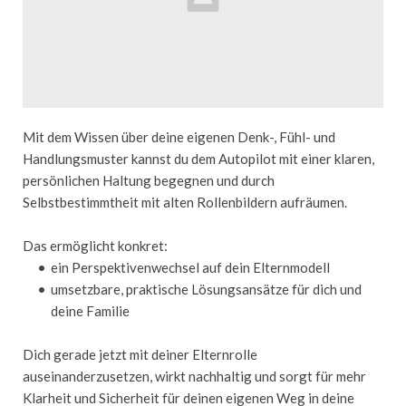
Wir lernen uns kennen und
 klären folgende Grundlagen:
Welche sind deine soziokulturellen Erfahrungen? 
Mit dem Wissen über deine eigenen Denk-, Fühl- und 
Welche Muster haben deine Eltern vorgelebt? Welche 
Handlungsmuster kannst du dem Autopilot mit einer klaren, 
erlernte dein*e Partner*in?
persönlichen Haltung begegnen und durch 
Was möchtest du anders machen, was beibehalten?
Selbstbestimmtheit mit alten Rollenbildern aufräumen. 
Gibt es Verletzungen, (transgenerative) Traumata, 
Besonderheiten? 
Das ermöglicht konkret:
Was wünscht du dir für deinen Weg?   
ein Perspektivenwechsel auf dein Elternmodell 
umsetzbare, praktische Lösungsansätze für dich und 
Eltern-Sein ist ein neues Lernfeld in deinem Leben und nach 
deine Familie
diesem Schritt ist dir klar, wie groß dieses sein kann und wie 
du dich sicher auf ihm bewegst.
Dich gerade jetzt mit deiner Elternrolle 
auseinanderzusetzen, wirkt nachhaltig und sorgt für mehr 
Klarheit und Sicherheit für deinen eigenen Weg in deine 