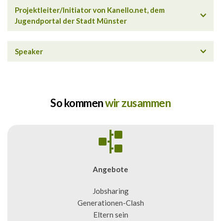
 Co-Gründer und Gesellschafter der Vaterwelten GmbH
Projektleiter/Initiator von Kanello.net, dem 
Jugendportal der Stadt Münster
 Dozent an der Hochschule Augsburg & Hannover
Betreuung der Jugendredaktion (
kanello.net/magazin-
 Fachhochschule Münster (Bereich Sozialwesen, 2014-
aktuelles
)
2019) 
Vater sein und Vater werden
New Work: Vereinbarkeit von Vaterschaft & Beruf
So kommen 
wir zusammen
Digital Overkill! Die Herausforderungen für Familien 
im Umgang mit digitalen Medien
Psychische Auffälligkeiten im Jugendalter. Was Eltern 
über psychische Erkrankungen bei Jugendlichen wissen 
Angebote
sollten. 
Jobsharing
 Routinen und Rituale im Familienalltag
Generationen-Clash
Eltern sein