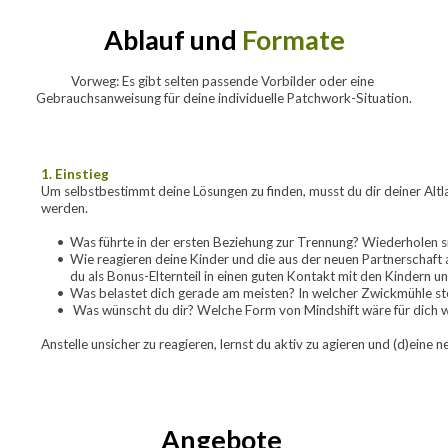
Ablauf und 
Formate
Vorweg: Es gibt selten passende Vorbilder oder eine 
Gebrauchsanweisung für deine individuelle Patchwork-Situation.
1. Einstieg
Um selbstbestimmt deine Lösungen zu finden, musst du dir deiner Alt
werden.
Was führte in der ersten Beziehung zur Trennung? Wiederholen 
Wie reagieren deine Kinder und die aus der neuen Partnerschaft 
du als Bonus-Elternteil in einen guten Kontakt mit den Kindern u
Was belastet dich gerade am meisten? In welcher Zwickmühle ste
 Was wünscht du dir? Welche Form von Mindshift wäre für dich
Anstelle unsicher zu reagieren, lernst du aktiv zu agieren und (d)eine 
Angebote