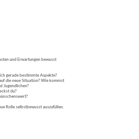
lasten und Erwartungen bewusst 
sich gerade bestimmte Aspekte?
auf die neue Situation? Wie kommst 
nd Jugendlichen?
ckst du?  
 wünschenswert? 
neue Rolle selbstbewusst auszufüllen.