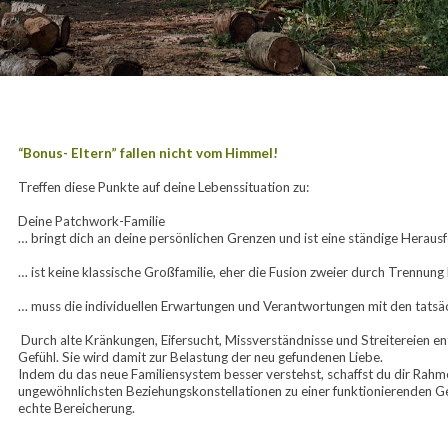
“Bonus- Eltern” fallen nicht vom Himmel!
Treffen diese Punkte auf deine Lebenssituation zu:
Deine Patchwork-Familie 
… bringt dich an deine persönlichen Grenzen und ist eine ständige Heraus
… ist keine klassische Großfamilie, eher die Fusion zweier durch Trennung
… muss die individuellen Erwartungen und Verantwortungen mit den tatsäc
 Durch alte Kränkungen, Eifersucht, Missverständnisse und Streitereien entwickelt sich in vielen Patchwork-Familien kein echtes Wir-
Gefühl. Sie wird damit zur Belastung der neu gefundenen Liebe. 
Indem du das neue Familiensystem besser verstehst, schaffst du dir Rahm
ungewöhnlichsten Beziehungskonstellationen zu einer funktionierenden Gem
echte Bereicherung.  